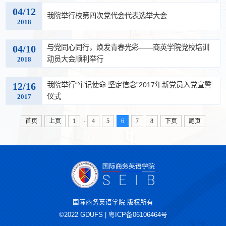
04/12
我院举行校第四次党代会代表选举大会
2018
04/10
与党同心同行，焕发青春光彩——商英学院党校培训
动员大会顺利举行
2018
12/16
我院举行“牢记使命 坚定信念”2017年新党员入党宣誓
仪式
2017
...
首页
上页
1
4
5
6
7
8
下页
尾页
国际商务英语学院 版权所有
©2022 GDUFS | 粤ICP备06106464号