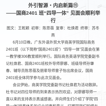
外引智源・内启新篇
⑪
——国商2401 班“四导一体” 见面会顺利举
行
图文：王乾颖 初审：陈思蓓 复审：杜焕君 终审：苏冬
燕
6月10日晚，广东外语外贸大学商英学院国际商务
2401班（以下简称“国商2401班”）“四导一体”见面会在第
一教学楼306教室顺利举行。国际商务英语学院党委副书
记杜焕君、国商2401班校外导师廖娜、班级导师孙肇
春、辅导员陈思蓓及朋辈导师曾子怡出席会议，国商
2401班全体同学参与此次见面会。
会议伊始，商英学院党委副书记杜焕君为活动致辞。
杜书记对四位导师的到来表示热烈欢迎，对廖娜导师一
直以来的支持表示真诚感谢。并向师生们介绍了学院“四