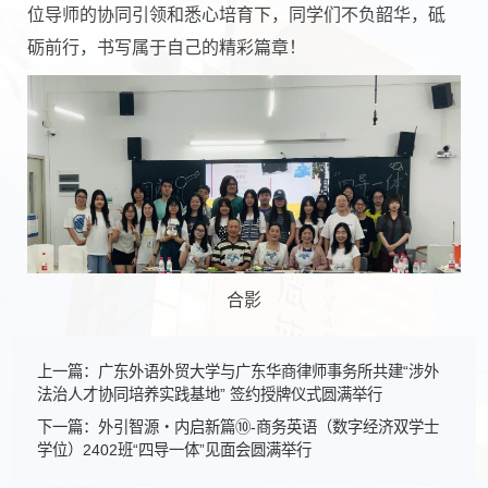
位导师的协同引领和悉心培育下，同学们不负韶华，砥
砺前行，书写属于自己的精彩篇章！
合影
上一篇：广东外语外贸大学与广东华商律师事务所共建“涉外
法治人才协同培养实践基地” 签约授牌仪式圆满举行‍
下一篇：外引智源・内启新篇⑩-商务英语（数字经济双学士
学位）2402班“四导一体”见面会圆满举行